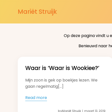
Mariët Struijk
Op deze pagina vindt u 
Benieuwd naar h
Waar is ‘Waar is Wookiee?’
Mijn zoon is gek op boekjes lezen. We
gaan regelmatig[…]
Read more
by
Mariët Struijk
maart 13, 2019
|