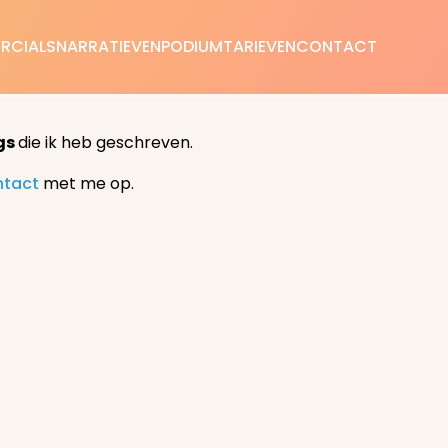
RCIALS
NARRATIEVEN
PODIUM
TARIEVEN
CONTACT
gs
die ik heb geschreven.
ntact
met me op.