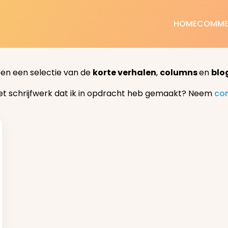
HOME
COMME
een een selectie van de
korte verhalen
,
columns
en
blo
et schrijfwerk dat ik in opdracht heb gemaakt? Neem
co