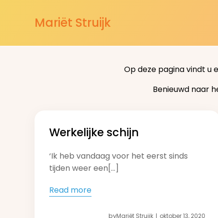
Mariët Struijk
Op deze pagina vindt u 
Benieuwd naar h
Werkelijke schijn
‘Ik heb vandaag voor het eerst sinds
tijden weer een[…]
Read more
by
Mariët Struijk
oktober 13, 2020
|