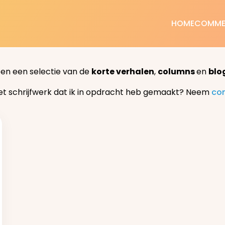
HOME
COMME
een een selectie van de
korte verhalen
,
columns
en
blo
et schrijfwerk dat ik in opdracht heb gemaakt? Neem
co