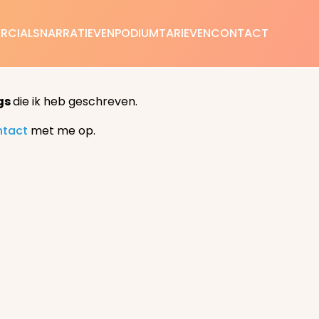
RCIALS
NARRATIEVEN
PODIUM
TARIEVEN
CONTACT
gs
die ik heb geschreven.
ntact
met me op.