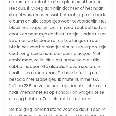
de kast en keek of ze deze plaatjes al hadden.
Niet dus. Ik vroeg aan mijn dochter of het haar
stapel was, maar ze wist het niet. Ik pakte beide
albums en alle stapeltjes weer tevoorschijn. Het
bleek het stapeltje ‘die mijn zoon dubbel had en
door kon naar mijn dochter’ te zijn. Ondertussen
kwamen de kinderen af en toe langs om een
blik in het voetbalplaatjesalbum te werpen. Mijn
dochter graaide naar een paar plaatjes. ‘Niet
aankomen’, zei ik ‘dit is het stapeltje dat jullie
dubbel hebben. Ga alsjeblieft even spelen, je
haalt alles door elkaar.’ De hele tafel lag nu
bezaaid met stapeltjes. Ik miste nummer 82,
242 en 288 en vroeg aan mijn dochter of ze aan
haar vriendinnetjes op school kon vragen of ze
die nog hebben. Ze leek niet te luisteren.
De bel ging: iemand stond voor de deur. Toen ik
terugkwam lagen alle plaatjes op een hoop en