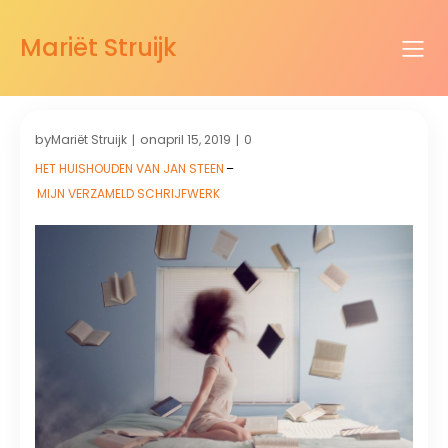
Mariët Struijk
by
on
Mariët Struijk
april 15, 2019
0
|
|
HET HUISHOUDEN VAN JAN STEEN
–
MIJN VERZAMELD SCHRIJFWERK