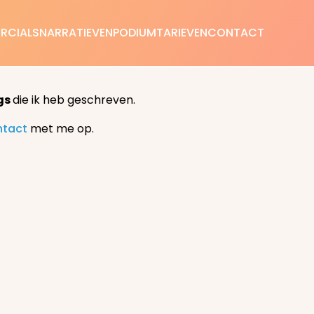
RCIALS
NARRATIEVEN
PODIUM
TARIEVEN
CONTACT
gs
die ik heb geschreven.
ntact
met me op.