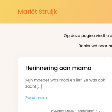
Mariët Struijk
Op deze pagina vindt u 
Benieuwd naar h
Herinnering aan mama
Mijn moeder was mooi en lief. Ze was ook
zacht[…]
Read more
by
Mariët Struijk
september 16, 2019
|