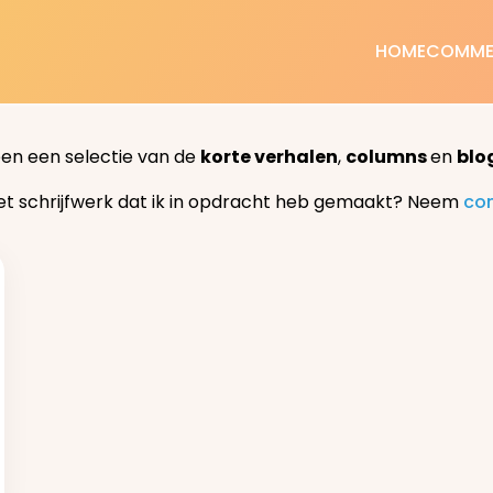
HOME
COMME
een een selectie van de
korte verhalen
,
columns
en
blo
et schrijfwerk dat ik in opdracht heb gemaakt? Neem
co