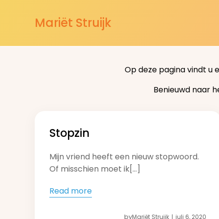
Mariët Struijk
Op deze pagina vindt u 
Benieuwd naar h
Stopzin
Mijn vriend heeft een nieuw stopwoord.
Of misschien moet ik[…]
Read more
by
Mariët Struijk
juli 6, 2020
|