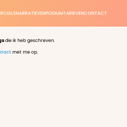
RCIALS
NARRATIEVEN
PODIUM
TARIEVEN
CONTACT
gs
die ik heb geschreven.
ntact
met me op.