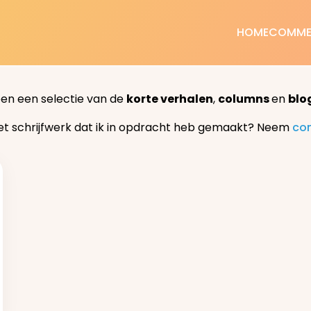
HOME
COMME
een een selectie van de
korte verhalen
,
columns
en
blo
et schrijfwerk dat ik in opdracht heb gemaakt? Neem
co