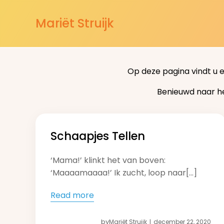
Mariët Struijk
Op deze pagina vindt u 
Benieuwd naar h
Schaapjes Tellen
‘Mama!’ klinkt het van boven:
‘Maaaamaaaa!’ Ik zucht, loop naar[…]
Read more
by
Mariët Struijk
december 22, 2020
|