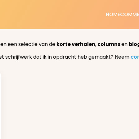
HOME
COMME
een een selectie van de
korte verhalen
,
columns
en
blo
et schrijfwerk dat ik in opdracht heb gemaakt? Neem
co