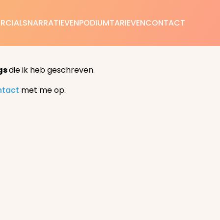
RCIALS
NARRATIEVEN
PODIUM
TARIEVEN
CONTACT
gs
die ik heb geschreven.
ntact
met me op.