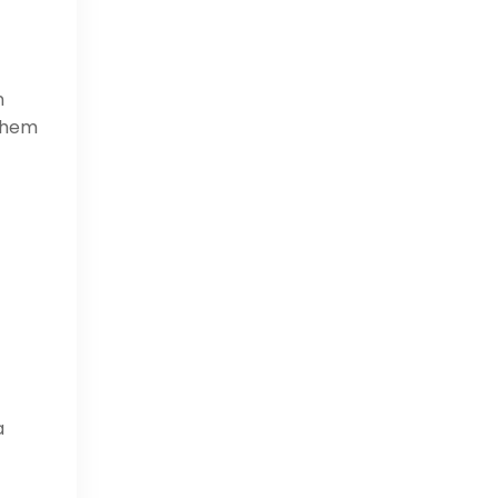
n
m hem
a