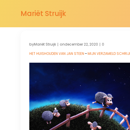
Mariët Struijk
by
on
Mariët Struijk
december 22, 2020
0
|
|
HET HUISHOUDEN VAN JAN STEEN
–
MIJN VERZAMELD SCHRI